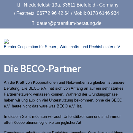
Niederfeldstr 19a, 33611 Bielefeld - Germany
/ Festnetz: 06772 96 42 64 / Mobil: 0178 6146 934
dauer@praemium-beratung.de
Berater-Cooperation für Steuer-, Wirtschafts- und Rechtsberater e.V.
Die BECO-Partner
An die Kraft von Kooperationen und Netzwerken zu glauben ist unsere
Berufung. Die BECO e.V. hat sich von Anfang an auf ein sehr starkes
Partnernetzwerk verlassen können. Während der Gründungsphase
haben wir unglaublich viel Unterstützung bekommen, ohne die BECO
e.V. heute nicht das wäre was BECO e.V. ist.
In diesem Spirit möchten wir auch Unterstützer sein und sind immer
offen Kooperationsmöglichkeiten jeglicher Art.
Gemeinsam arbeiten wir an Projekten, tauschen Know-how und Ideen