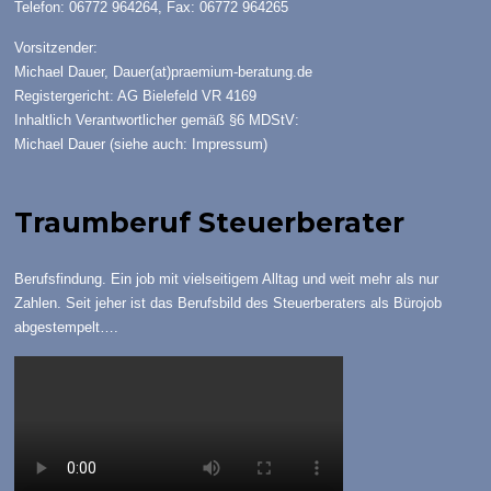
Telefon: 06772 964264, Fax: 06772 964265
Vorsitzender:
Michael Dauer,
Dauer(at)praemium-beratung.de
Registergericht: AG Bielefeld VR 4169
Inhaltlich Verantwortlicher gemäß §6 MDStV:
Michael Dauer (siehe auch:
Impressum
)
Traumberuf Steuerberater
Berufsfindung. Ein job mit vielseitigem Alltag und weit mehr als nur
Zahlen. Seit jeher ist das Berufsbild des Steuerberaters als Bürojob
abgestempelt….