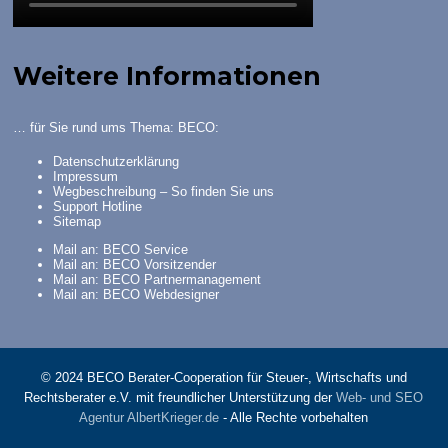
Weitere Informationen
… für Sie rund ums Thema: BECO:
Datenschutzerklärung
Impressum
Wegbeschreibung – So finden Sie uns
Support Hotline
Sitemap
Mail an: BECO Service
Mail an: BECO Vorsitzender
Mail an: BECO Partnermanagement
Mail an: BECO Webdesigner
© 2024 BECO Berater-Cooperation für Steuer-, Wirtschafts und
Rechtsberater e.V. mit freundlicher Unterstützung der
Web- und SEO
Agentur AlbertKrieger.de
- Alle Rechte vorbehalten