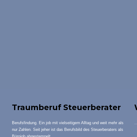
Traumberuf Steuerberater
Berufsfindung. Ein job mit vielseitigem Alltag und weit mehr als
…
nur Zahlen. Seit jeher ist das Berufsbild des Steuerberaters als
Bürojob abgestempelt….