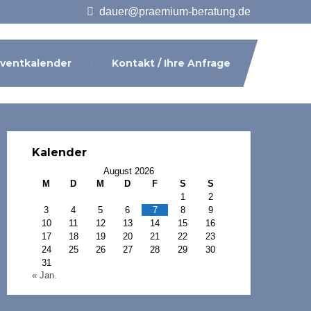
dauer@praemium-beratung.de
ventkalender
Kontakt / Ihre Anfrage
Kalender
August 2026
M
D
M
D
F
S
S
1
2
3
4
5
6
7
8
9
10
11
12
13
14
15
16
17
18
19
20
21
22
23
24
25
26
27
28
29
30
31
« Jan.