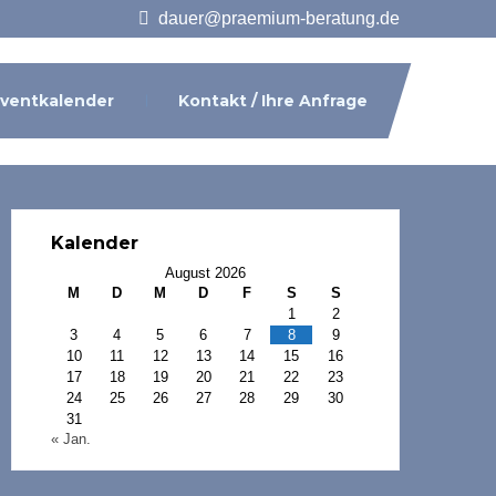
dauer@praemium-beratung.de
ventkalender
Kontakt / Ihre Anfrage
Kalender
August 2026
M
D
M
D
F
S
S
1
2
3
4
5
6
7
8
9
10
11
12
13
14
15
16
17
18
19
20
21
22
23
24
25
26
27
28
29
30
31
« Jan.