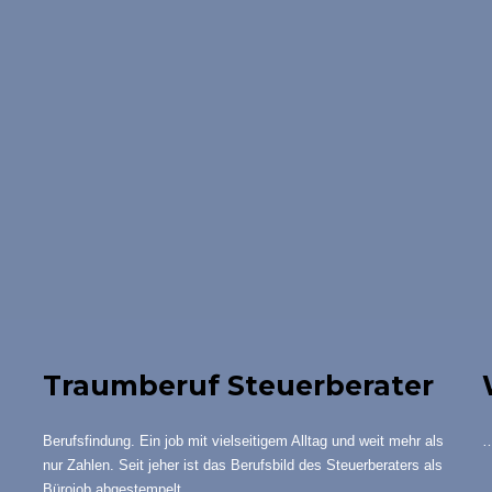
Traumberuf Steuerberater
Berufsfindung. Ein job mit vielseitigem Alltag und weit mehr als
…
nur Zahlen. Seit jeher ist das Berufsbild des Steuerberaters als
Bürojob abgestempelt….