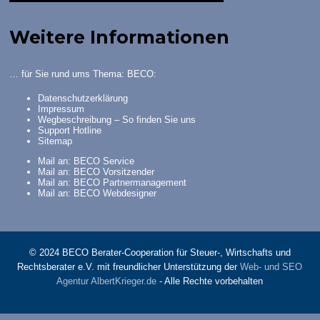
Weitere Informationen
… für Sie rund ums Thema: BECO:
Datenschutzerklärung
Impressum
Wegbeschreibung – So finden Sie uns
Support Hotline
Sitemap
Mail an: BECO Service
Mail an: BECO Vorsitzender
Mail an: BECO Partnermanagement
Mail an: BECO Webdesigner
© 2024 BECO Berater-Cooperation für Steuer-, Wirtschafts und
Rechtsberater e.V. mit freundlicher Unterstützung der
Web- und SEO
Agentur AlbertKrieger.de
- Alle Rechte vorbehalten