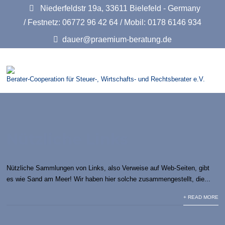
Niederfeldstr 19a, 33611 Bielefeld - Germany
/ Festnetz: 06772 96 42 64 / Mobil: 0178 6146 934
dauer@praemium-beratung.de
Berater-Cooperation für Steuer-, Wirtschafts- und Rechtsberater e.V.
Nützliche Links
Nützliche Sammlungen von Links, also Verweise auf Web-Seiten, gibt
es wie Sand am Meer! Wir haben hier solche zusammengestellt, die...
+ READ MORE