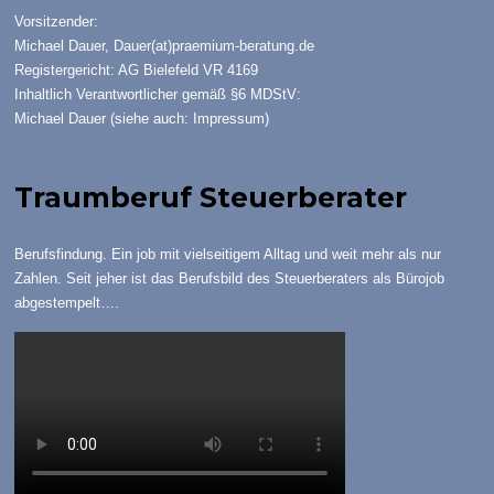
Vorsitzender:
Michael Dauer,
Dauer(at)praemium-beratung.de
Registergericht: AG Bielefeld VR 4169
Inhaltlich Verantwortlicher gemäß §6 MDStV:
Michael Dauer (siehe auch:
Impressum
)
Traumberuf Steuerberater
Berufsfindung. Ein job mit vielseitigem Alltag und weit mehr als nur
Zahlen. Seit jeher ist das Berufsbild des Steuerberaters als Bürojob
abgestempelt….