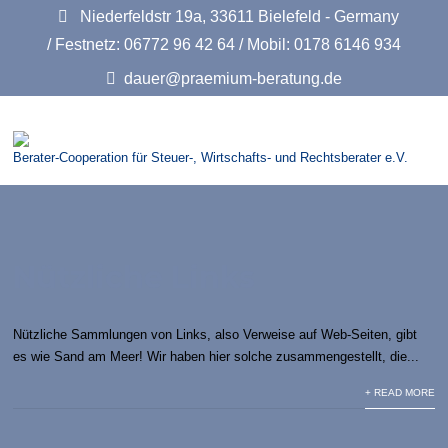
Niederfeldstr 19a, 33611 Bielefeld - Germany
/ Festnetz: 06772 96 42 64 / Mobil: 0178 6146 934
dauer@praemium-beratung.de
Berater-Cooperation für Steuer-, Wirtschafts- und Rechtsberater e.V.
Nützliche Links
Nützliche Sammlungen von Links, also Verweise auf Web-Seiten, gibt
es wie Sand am Meer! Wir haben hier solche zusammengestellt, die...
+ READ MORE