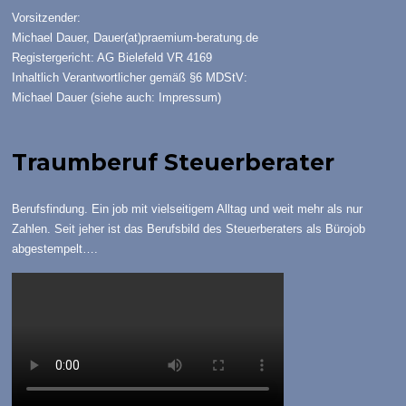
Vorsitzender:
Michael Dauer,
Dauer(at)praemium-beratung.de
Registergericht: AG Bielefeld VR 4169
Inhaltlich Verantwortlicher gemäß §6 MDStV:
Michael Dauer (siehe auch:
Impressum
)
Traumberuf Steuerberater
Berufsfindung. Ein job mit vielseitigem Alltag und weit mehr als nur
Zahlen. Seit jeher ist das Berufsbild des Steuerberaters als Bürojob
abgestempelt….