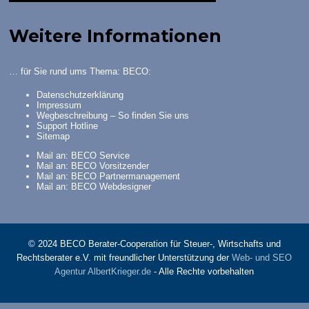
Weitere Informationen
… für Sie rund ums Thema: BECO:
Datenschutzerklärung
Impressum
Wegbeschreibung – So finden Sie uns
Support Hotline
Sitemap
Mail an: BECO Service
Mail an: BECO Vorsitzender
Mail an: BECO Partnermanagement
Mail an: BECO Webdesigner
© 2024 BECO Berater-Cooperation für Steuer-, Wirtschafts und
Rechtsberater e.V. mit freundlicher Unterstützung der
Web- und SEO
Agentur AlbertKrieger.de
- Alle Rechte vorbehalten