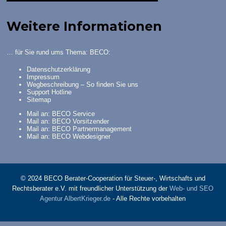
Weitere Informationen
… für Sie rund ums Thema: BECO:
Datenschutzerklärung
Impressum
Wegbeschreibung – So finden Sie uns
Support Hotline
Sitemap
Mail an: BECO Service
Mail an: BECO Vorsitzender
Mail an: BECO Partnermanagement
Mail an: BECO Webdesigner
© 2024 BECO Berater-Cooperation für Steuer-, Wirtschafts und
Rechtsberater e.V. mit freundlicher Unterstützung der
Web- und SEO
Agentur AlbertKrieger.de
- Alle Rechte vorbehalten