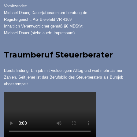
Vorsitzender:
Michael Dauer,
Dauer(at)praemium-beratung.de
Registergericht: AG Bielefeld VR 4169
Inhaltlich Verantwortlicher gemäß §6 MDStV:
Michael Dauer (siehe auch:
Impressum
)
Traumberuf Steuerberater
Berufsfindung. Ein job mit vielseitigem Alltag und weit mehr als nur
Zahlen. Seit jeher ist das Berufsbild des Steuerberaters als Bürojob
abgestempelt….