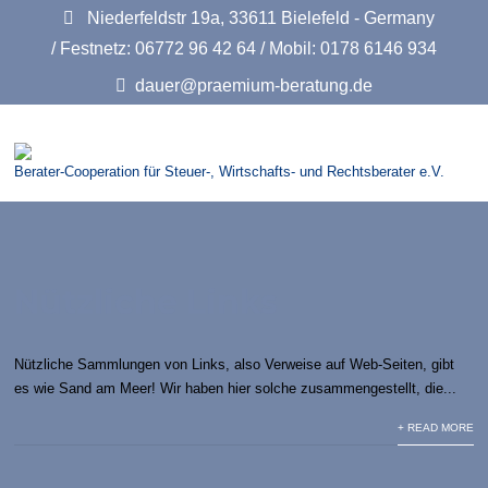
Niederfeldstr 19a, 33611 Bielefeld - Germany
/ Festnetz: 06772 96 42 64 / Mobil: 0178 6146 934
dauer@praemium-beratung.de
Berater-Cooperation für Steuer-, Wirtschafts- und Rechtsberater e.V.
Nützliche Links
Nützliche Sammlungen von Links, also Verweise auf Web-Seiten, gibt
es wie Sand am Meer! Wir haben hier solche zusammengestellt, die...
+ READ MORE