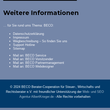
Weitere Informationen
… für Sie rund ums Thema: BECO:
Datenschutzerklärung
Impressum
Wegbeschreibung – So finden Sie uns
Support Hotline
Sitemap
Mail an: BECO Service
Mail an: BECO Vorsitzender
Mail an: BECO Partnermanagement
Mail an: BECO Webdesigner
© 2024 BECO Berater-Cooperation für Steuer-, Wirtschafts und
Rechtsberater e.V. mit freundlicher Unterstützung der
Web- und SEO
Agentur AlbertKrieger.de
- Alle Rechte vorbehalten