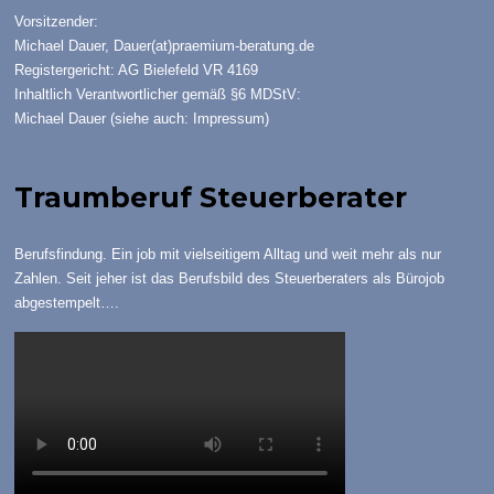
Vorsitzender:
Michael Dauer,
Dauer(at)praemium-beratung.de
Registergericht: AG Bielefeld VR 4169
Inhaltlich Verantwortlicher gemäß §6 MDStV:
Michael Dauer (siehe auch:
Impressum
)
Traumberuf Steuerberater
Berufsfindung. Ein job mit vielseitigem Alltag und weit mehr als nur
Zahlen. Seit jeher ist das Berufsbild des Steuerberaters als Bürojob
abgestempelt….