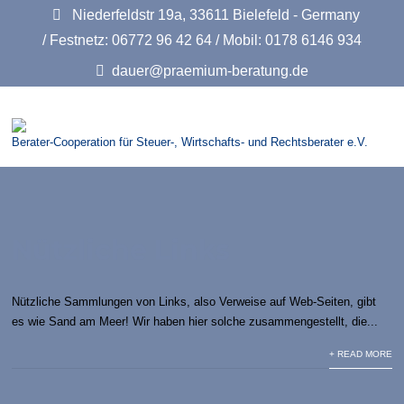
Niederfeldstr 19a, 33611 Bielefeld - Germany
/ Festnetz: 06772 96 42 64 / Mobil: 0178 6146 934
dauer@praemium-beratung.de
Berater-Cooperation für Steuer-, Wirtschafts- und Rechtsberater e.V.
Nützliche Links
Nützliche Sammlungen von Links, also Verweise auf Web-Seiten, gibt
es wie Sand am Meer! Wir haben hier solche zusammengestellt, die...
+ READ MORE